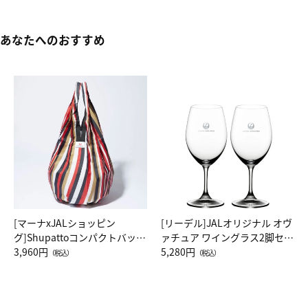
あなたへのおすすめ
[マーナxJALショッピン
[リーデル]JALオリジナル オヴ
グ]Shupattoコンパクトバッグ
ァチュア ワイングラス2脚セッ
Drop JAL客室乗務員（LC）ス
3,960円
ト（レッドワイン）
5,280円
（税込）
（税込）
カーフ柄