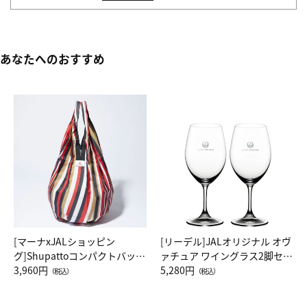
あなたへのおすすめ
[マーナxJALショッピン
[リーデル]JALオリジナル オヴ
グ]Shupattoコンパクトバッグ
ァチュア ワイングラス2脚セッ
Drop JAL客室乗務員（LC）ス
3,960円
ト（レッドワイン）
5,280円
（税込）
（税込）
カーフ柄