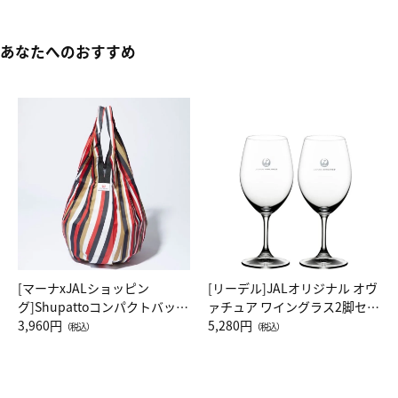
あなたへのおすすめ
[マーナxJALショッピン
[リーデル]JALオリジナル オヴ
グ]Shupattoコンパクトバッグ
ァチュア ワイングラス2脚セッ
Drop JAL客室乗務員（LC）ス
3,960円
ト（レッドワイン）
5,280円
（税込）
（税込）
カーフ柄