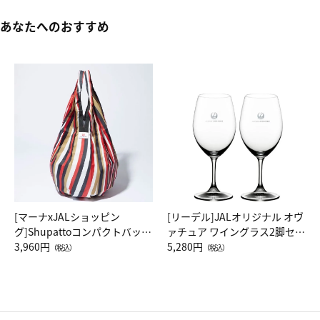
あなたへのおすすめ
[マーナxJALショッピン
[リーデル]JALオリジナル オヴ
グ]Shupattoコンパクトバッグ
ァチュア ワイングラス2脚セッ
Drop JAL客室乗務員（LC）ス
3,960円
ト（レッドワイン）
5,280円
（税込）
（税込）
カーフ柄