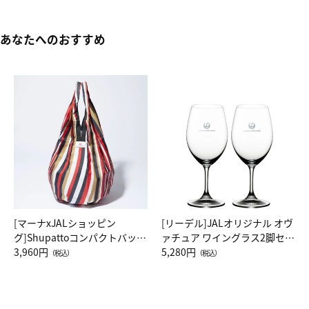
あなたへのおすすめ
[マーナxJALショッピン
[リーデル]JALオリジナル オヴ
グ]Shupattoコンパクトバッグ
ァチュア ワイングラス2脚セッ
Drop JAL客室乗務員（LC）ス
3,960円
ト（レッドワイン）
5,280円
（税込）
（税込）
カーフ柄