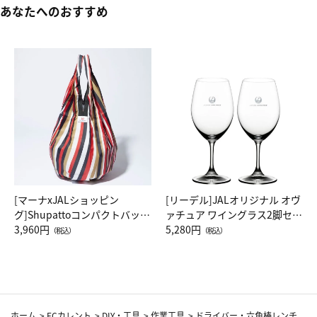
あなたへのおすすめ
[マーナxJALショッピン
[リーデル]JALオリジナル オヴ
グ]Shupattoコンパクトバッグ
ァチュア ワイングラス2脚セッ
Drop JAL客室乗務員（LC）ス
3,960円
ト（レッドワイン）
5,280円
（税込）
（税込）
カーフ柄
ホーム
>
ECカレント
>
DIY・工具
>
作業工具
>
ドライバー・六角棒レンチ