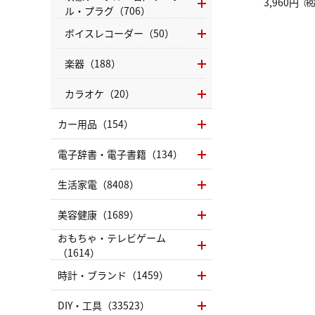
グ Drop 
3,960円
（税
ル・プラグ（706）
（LC）ス
ボイスレコーダー（50）
楽器（188）
カラオケ（20）
カー用品（154）
電子辞書・電子書籍（134）
生活家電（8408）
美容健康（1689）
おもちゃ・テレビゲーム
（1614）
時計・ブランド（1459）
DIY・工具（33523）