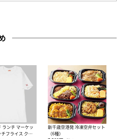
め
JAL特製
レー 200
10,800円
（
ド ランチ マーケッ
新千歳空港発 冷凍空弁セット
ッチフライス クル
（6種）