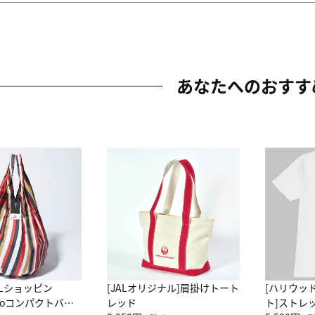
あなたへのおすす
ALショッピン
[JALオリジナル]肩掛けトート
[ハリウッ
attoコンパクトバッ
レッド
ト]ストレ