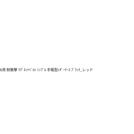
6用 耐衝撃 ﾏｸﾞﾈｯﾄﾍﾞﾙﾄ ｼﾝﾌﾟﾙ 手帳型ﾚｻﾞｰｹｰｽ ﾌﾞﾗｯｸ_レッド