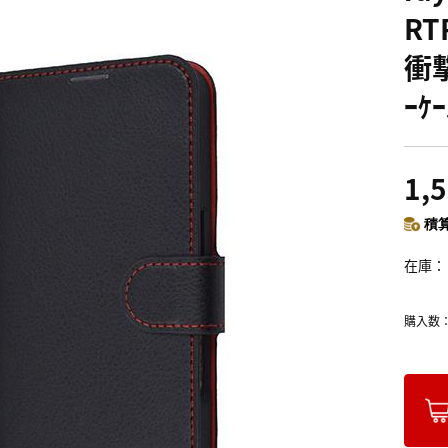
RT
衝撃
ｰｹ
1,
積算
在庫
購入数