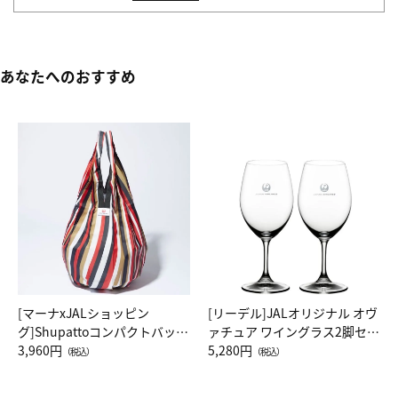
あなたへのおすすめ
[マーナxJALショッピン
[リーデル]JALオリジナル オヴ
グ]Shupattoコンパクトバッグ
ァチュア ワイングラス2脚セッ
Drop JAL客室乗務員（LC）ス
3,960円
ト（レッドワイン）
5,280円
（税込）
（税込）
カーフ柄