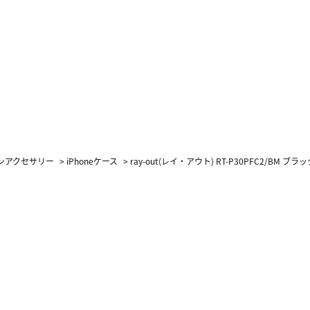
ォンアクセサリー
>
iPhoneケース
>
ray-out(レイ・アウト) RT-P30PFC2/BM ブラック 