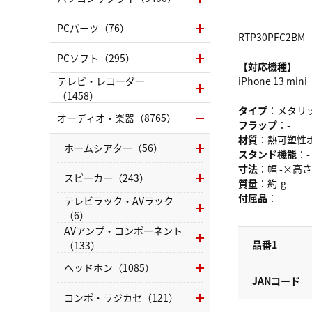
PCパーツ（76）
RTP30PFC2BM
PCソフト（295）
【対応機種】
テレビ・レコーダー
iPhone 13 mini
（1458）
タイプ
：メタリ
オーディオ・楽器（8765）
フラップ
：-
材質
：熱可塑性
ホームシアター（56）
スタンド機能
：-
寸法
：幅 -×高さ
スピーカー（243）
質量
：約-g
付属品
：
テレビラック・AVラック
（6）
AVアンプ・コンポーネント
品番1
（133）
ヘッドホン（1085）
JANコード
コンポ・ラジカセ（121）