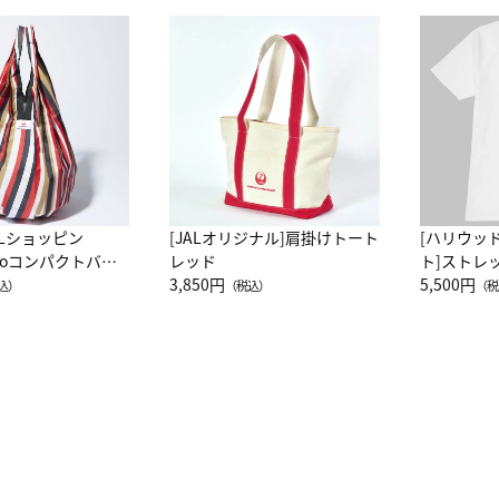
ALショッピン
[JALオリジナル]肩掛けトート
[ハリウッ
attoコンパクトバッ
レッド
ト]ストレ
JAL客室乗務員
3,850円
ーネック別
5,500円
込）
（税込）
（税
カーフ柄