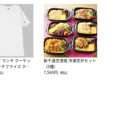
JAL特製
レー 200
10,800円
（
ド ランチ マーケッ
新千歳空港発 冷凍空弁セット
ッチフライス クル
（6種）
注半袖Ｔシャツ
7,560円
込）
（税込）