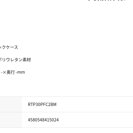
ックケース
ポリウレタン素材
 -×奥行 -mm
RTP30PFC2BM
4580548415024