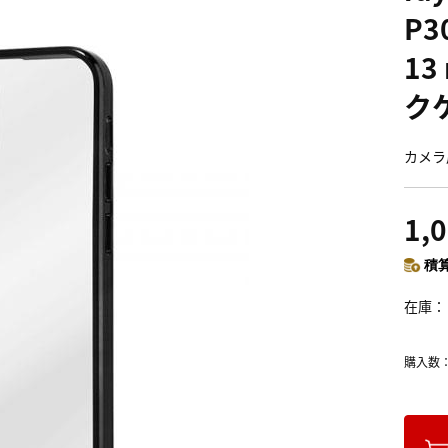
P3
13
ク
カメラ
1,
積算
在庫
購入数