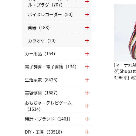
ル・プラグ（707）
ボイスレコーダー（50）
楽器（188）
カラオケ（20）
カー用品（154）
[マーナxJ
電子辞書・電子書籍（134）
グ]Shup
グ Drop 
3,960円
（税
生活家電（8426）
（LC）ス
美容健康（1687）
おもちゃ・テレビゲーム
（1614）
時計・ブランド（1461）
DIY・工具（33518）