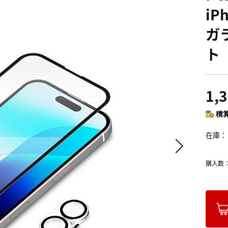
iP
ガ
ト
1,
積算
在庫
購入数