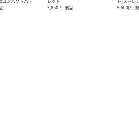
attoコンパクトバッ
レッド
ト]ストレ
JAL客室乗務員
3,850円
ーネック別
5,500円
込）
（税込）
（税
カーフ柄