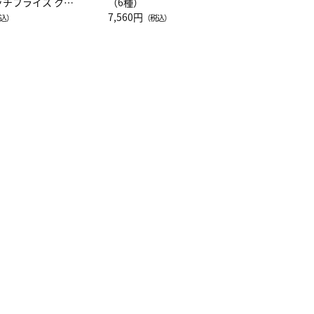
ッチフライス クル
（6種）
注半袖Ｔシャツ
7,560円
込）
（税込）