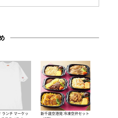
め
JAL特製
レー 200
10,800円
（
ド ランチ マーケッ
新千歳空港発 冷凍空弁セット