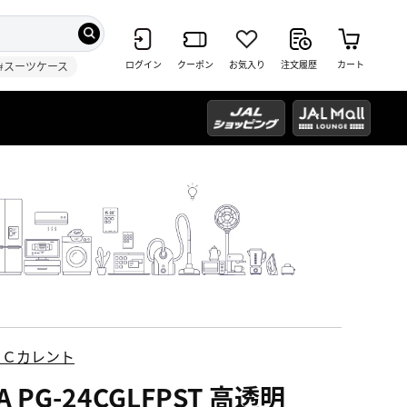
ログイン
クーポン
お気入り
注文履歴
カート
#スーツケース
ＥＣカレント
A PG-24CGLFPST 高透明