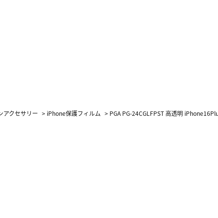
ォンアクセサリー
>
iPhone保護フィルム
>
PGA PG-24CGLFPST 高透明 iPho