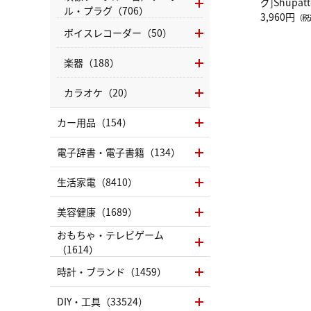
グ]Shup
ル・プラグ（706）
グ Drop 
3,960円
（税
（LC）ス
ボイスレコーダー（50）
楽器（188）
カラオケ（20）
カー用品（154）
電子辞書・電子書籍（134）
生活家電（8410）
美容健康（1689）
おもちゃ・テレビゲーム
（1614）
時計・ブランド（1459）
DIY・工具（33524）