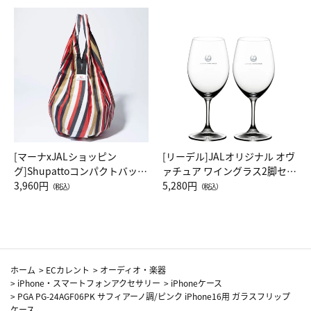
[マーナxJALショッピン
[リーデル]JALオリジナル オヴ
グ]Shupattoコンパクトバッグ
ァチュア ワイングラス2脚セッ
Drop JAL客室乗務員（LC）ス
3,960円
ト（レッドワイン）
5,280円
（税込）
（税込）
カーフ柄
ホーム
>
ECカレント
>
オーディオ・楽器
>
iPhone・スマートフォンアクセサリー
>
iPhoneケース
>
PGA PG-24AGF06PK サフィアーノ調/ピンク iPhone16用 ガラスフリップ
ケース