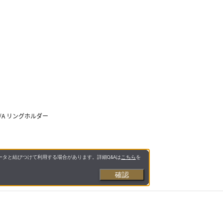
ック/A リングホルダー
タと結びつけて利用する場合があります。詳細Q&Aは
こちら
を
確認