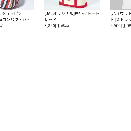
ALショッピン
[JALオリジナル]肩掛けトート
[ハリウッ
attoコンパクトバッ
レッド
ト]ストレ
JAL客室乗務員
3,850円
ーネック別
5,500円
込）
（税込）
（税
カーフ柄