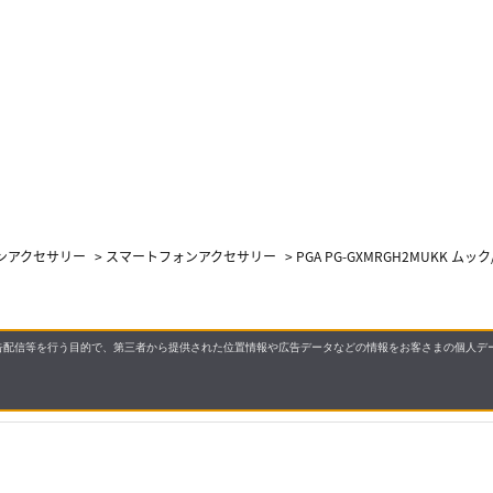
ォンアクセサリー
>
スマートフォンアクセサリー
>
PGA PG-GXMRGH2MUKK ム
配信等を行う目的で、第三者から提供された位置情報や広告データなどの情報をお客さまの個人デー
972円