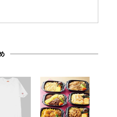
め
JAL特製
レー 200
10,800円
（