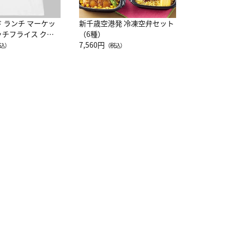
ド ランチ マーケッ
新千歳空港発 冷凍空弁セット
ッチフライス クル
（6種）
注半袖Ｔシャツ
7,560円
込）
（税込）