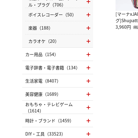
ル・プラグ（706）
[マーナxJ
ボイスレコーダー（50）
グ]Shup
グ Drop 
3,960円
楽器（188）
（税
（LC）ス
カラオケ（20）
カー用品（154）
電子辞書・電子書籍（134）
生活家電（8407）
美容健康（1689）
おもちゃ・テレビゲーム
（1614）
時計・ブランド（1459）
DIY・工具（33523）