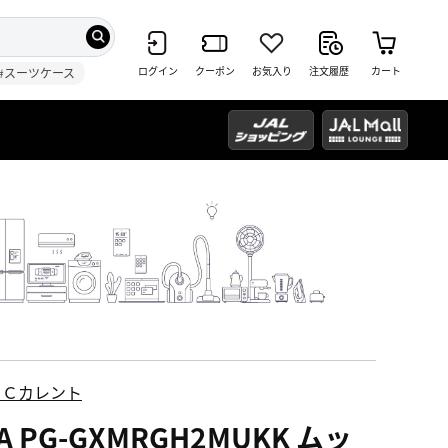
ログイン
クーポン
お気入り
注文履歴
カート
#スーツケース
ＥＣカレント
A PG-GXMRGH2MUKK ムッ