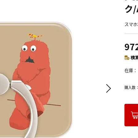
ク
スマホ
97
積算
在庫
購入数