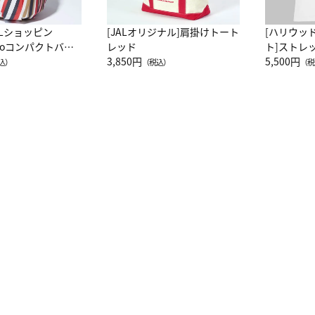
ALショッピン
[JALオリジナル]肩掛けトート
[ハリウッ
attoコンパクトバッ
レッド
ト]ストレ
JAL客室乗務員
3,850円
ーネック別
5,500円
込）
（税込）
（税
カーフ柄