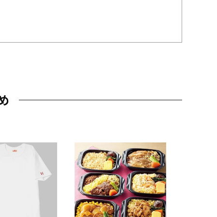
め
JAL特製
レー 200
10,800円
（