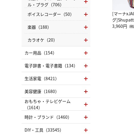
ル・プラグ（706）
[マーナxJ
ボイスレコーダー（50）
グ]Shup
グ Drop 
3,960円
楽器（188）
（税
（LC）ス
カラオケ（20）
カー用品（154）
電子辞書・電子書籍（134）
生活家電（8421）
美容健康（1680）
おもちゃ・テレビゲーム
（1614）
時計・ブランド（1460）
DIY・工具（33545）