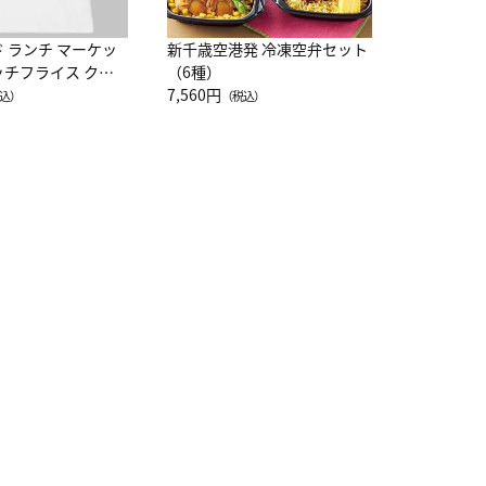
ド ランチ マーケッ
新千歳空港発 冷凍空弁セット
ッチフライス クル
（6種）
注半袖Ｔシャツ
7,560円
込）
（税込）