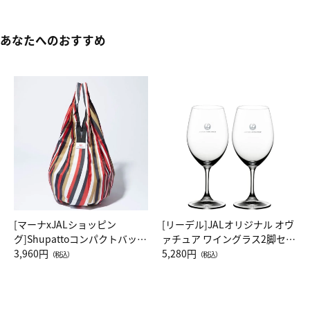
あなたへのおすすめ
[マーナxJALショッピン
[リーデル]JALオリジナル オヴ
グ]Shupattoコンパクトバッグ
ァチュア ワイングラス2脚セッ
Drop JAL客室乗務員（LC）ス
3,960円
ト（レッドワイン）
5,280円
（税込）
（税込）
カーフ柄