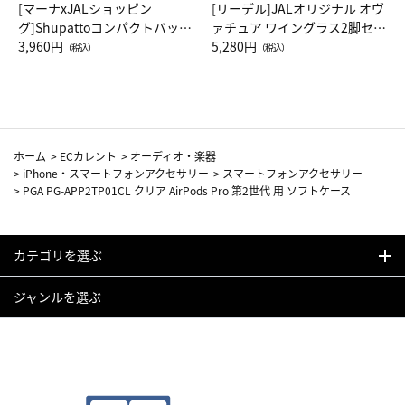
[マーナxJALショッピン
[リーデル]JALオリジナル オヴ
グ]Shupattoコンパクトバッグ
ァチュア ワイングラス2脚セッ
Drop JAL客室乗務員（LC）ス
3,960円
ト（レッドワイン）
5,280円
（税込）
（税込）
カーフ柄
ホーム
>
ECカレント
>
オーディオ・楽器
>
iPhone・スマートフォンアクセサリー
>
スマートフォンアクセサリー
>
PGA PG-APP2TP01CL クリア AirPods Pro 第2世代 用 ソフトケース
カテゴリを選ぶ
ジャンルを選ぶ