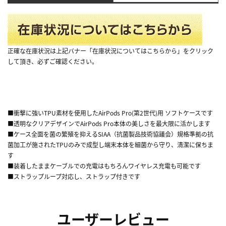
正確な在庫状況は上記バナー「在庫状況についてはこちらから」をクリック
して頂き、必ずご確認ください。
■衝撃に強いTPU素材を使用したAirPods Pro(第2世代)用 ソフトケースです
■透明なクリアデザインでAirPods Pro本体の美しさを最大限に活かします
■ケース全面を菌の繁殖を抑えるSIAA（抗菌製品技術協議会）規格準拠の抗
菌加工が施されたTPUのみで成型し端末本体を細菌から守り、清潔に保ちま
す
■装着したままケーブルでの充電はもちろんワイヤレス充電も可能です
■ストラップループ対応し、ストラップ付きです
ユーザーレビュー