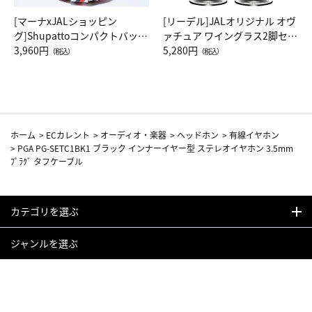
[マーナxJALショッピン
[リーデル]JALオリジナル オヴ
グ]Shupattoコンパクトバッグ
ァチュア ワイングラス2脚セッ
Drop JAL客室乗務員（LC）ス
3,960円
ト（レッドワイン）
5,280円
（税込）
（税込）
カーフ柄
ホーム
>
ECカレント
>
オーディオ・楽器
>
ヘッドホン
>
有線イヤホン
>
PGA PG-SETC1BK1 ブラック インナーイヤー型 ステレオイヤホン 3.5mm
ﾌﾟﾗｸﾞ タフケーブル
カテゴリを選ぶ
ジャンルを選ぶ