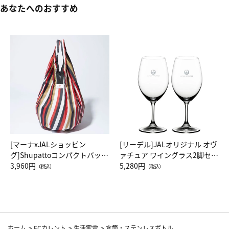
あなたへのおすすめ
[マーナxJALショッピン
[リーデル]JALオリジナル オヴ
グ]Shupattoコンパクトバッグ
ァチュア ワイングラス2脚セッ
Drop JAL客室乗務員（LC）ス
3,960円
ト（レッドワイン）
5,280円
（税込）
（税込）
カーフ柄
ホーム
>
ECカレント
>
生活家電
>
水筒・ステンレスボトル