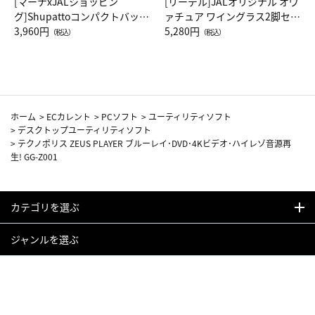
[マーナxJALショッピン
[リーデル]JALオリジナル オヴ
グ]Shupattoコンパクトバッグ
ァチュア ワイングラス2脚セッ
Drop JAL客室乗務員（LC）ス
3,960円
ト（レッドワイン）
5,280円
（税込）
（税込）
カーフ柄
ホーム
>
ECカレント
>
PCソフト
>
ユーティリティソフト
>
デスクトップユーティリティソフト
>
テクノポリス ZEUS PLAYER ブルーレイ･DVD･4Kビデオ･ハイレゾ音源再
生! GG-Z001
カテゴリを選ぶ
ジャンルを選ぶ