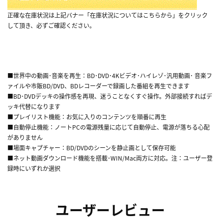
正確な在庫状況は上記バナー「在庫状況についてはこちらから」をクリック
して頂き、必ずご確認ください。
■世界中の動画･音楽を再生：BD･DVD･4Kビデオ･ハイレゾ･汎用動画･ 音楽フ
ァイルや市販BD/DVD、BDレコーダーで録画した番組を再生できます
■BD･DVDデッキの操作感を再現、迷うことなくすぐ操作。外部接続すればデ
ッキ代替になります
■プレイリスト機能：お気に入りのコンテンツを順番に再生
■自動停止機能：ノートPCの電源残量に応じて自動停止、電源が落ちる心配
がありません
■場面キャプチャー：BD/DVDのシーンを静止画として保存可能
■ネット動画ダウンロード機能を搭載･WIN/Mac両方に対応。注：ユーザー登
録時にいずれか選択
ユーザーレビュー