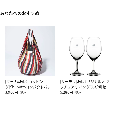
あなたへのおすすめ
[マーナxJALショッピン
[リーデル]JALオリジナル オヴ
グ]Shupattoコンパクトバッグ
ァチュア ワイングラス2脚セッ
Drop JAL客室乗務員（LC）ス
3,960円
ト（レッドワイン）
5,280円
（税込）
（税込）
カーフ柄