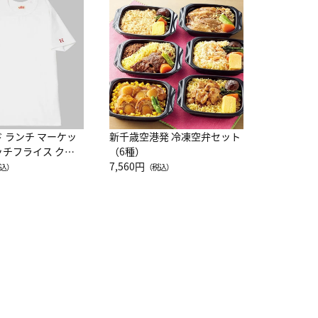
JAL特製
レー 200
10,800円
（
ド ランチ マーケッ
新千歳空港発 冷凍空弁セット
ッチフライス クル
（6種）
注半袖Ｔシャツ
7,560円
込）
（税込）