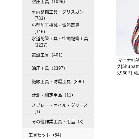
空圧工具（1096）
車両整備工具・グリスガン
（733）
小型加工機械・電熱器具
（146）
水道配管工具・空調配管工具
（1227）
電設工具（401）
[マーナxJ
グ]Shup
油圧工具（2397）
グ Drop 
3,960円
（税
（LC）ス
絶縁工具・防爆工具（896）
計測・測定用品（11）
スプレー・オイル・グリース
（1）
その他作業工具・用品（8）
工具セット（84）