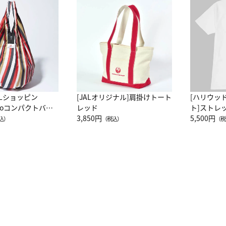
ALショッピン
[JALオリジナル]肩掛けトート
[ハリウッ
attoコンパクトバッ
レッド
ト]ストレ
JAL客室乗務員
3,850円
ーネック別
5,500円
込）
（税込）
（税
カーフ柄