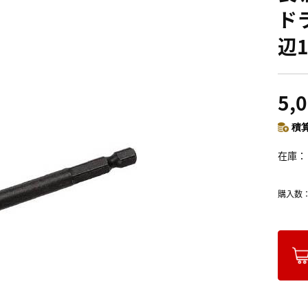
ド
辺1
5,
積算
在庫
購入数