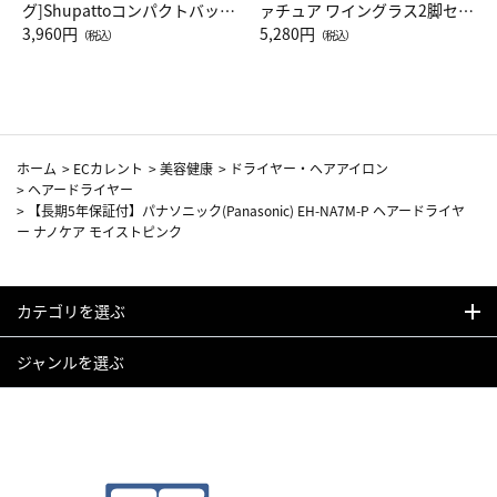
グ]Shupattoコンパクトバッグ
ァチュア ワイングラス2脚セッ
Drop JAL客室乗務員（LC）ス
3,960円
ト（レッドワイン）
5,280円
（税込）
（税込）
カーフ柄
ホーム
>
ECカレント
>
美容健康
>
ドライヤー・ヘアアイロン
>
ヘアードライヤー
>
【長期5年保証付】パナソニック(Panasonic) EH-NA7M-P ヘアードライヤ
ー ナノケア モイストピンク
カテゴリを選ぶ
ジャンルを選ぶ