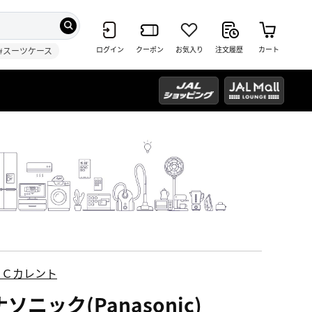
ログイン
クーポン
お気入り
注文履歴
カート
#スーツケース
ＥＣカレント
ソニック(Panasonic)