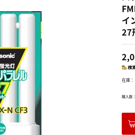
FM
イ
2
2,
積算
在庫
購入数