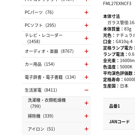
FML27EXNCF3
PCパーツ（76）
本体寸法
ガラス管径:16.
PCソフト（295）
本体質量：
83g
テレビ・レコーダー
光色：
ナチュラ
（1458）
口金：
GX10q-4
定格ランプ電力
オーディオ・楽器（8767）
ランプ電流：
0.
全光束：
1600lm
カー用品（154）
色温度：
5000K
平均演色評価数
電子辞書・電子書籍（134）
定格寿命：
600
生産国：
日本
生活家電（8411）
洗濯機・衣類乾燥機
品番1
（799）
掃除機（339）
JANコード
アイロン（51）