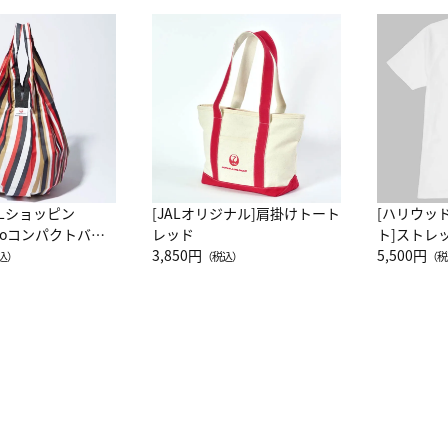
ALショッピン
[JALオリジナル]肩掛けトート
[ハリウッ
attoコンパクトバッ
レッド
ト]ストレ
JAL客室乗務員
3,850円
ーネック別
5,500円
込）
（税込）
（税
カーフ柄