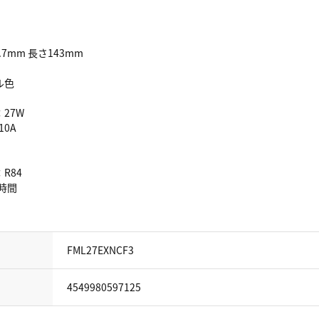
7mm 長さ143mm
ル色
：
27W
610A
：
R84
0時間
FML27EXNCF3
4549980597125