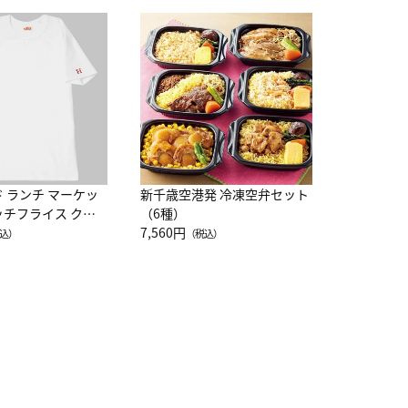
JAL特製
レー 200
10,800円
（
ド ランチ マーケッ
新千歳空港発 冷凍空弁セット
ッチフライス クル
（6種）
注半袖Ｔシャツ
7,560円
込）
（税込）