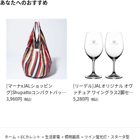
あなたへのおすすめ
[マーナxJALショッピン
[リーデル]JALオリジナル オヴ
グ]Shupattoコンパクトバッグ
ァチュア ワイングラス2脚セッ
Drop JAL客室乗務員（LC）ス
3,960円
ト（レッドワイン）
5,280円
（税込）
（税込）
カーフ柄
ホーム
>
ECカレント
>
生活家電
>
照明器具
>
ツイン蛍光灯・スタータ型