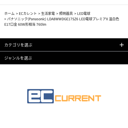
ホーム
>
ECカレント
>
生活家電
>
照明器具
>
LED電球
>
パナソニック(Panasonic) LDA8WWDGE17SZ6 LED電球プレミアX 温白色
E17口金 60W形相当 760lm
カテゴリを選ぶ
ジャンルを選ぶ