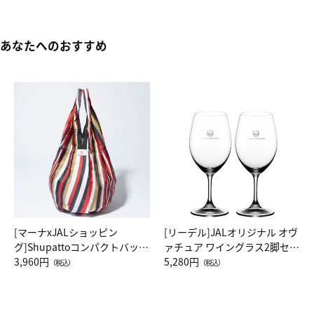
あなたへのおすすめ
[マーナxJALショッピン
[リーデル]JALオリジナル オヴ
グ]Shupattoコンパクトバッグ
ァチュア ワイングラス2脚セッ
Drop JAL客室乗務員（LC）ス
3,960円
ト（レッドワイン）
5,280円
（税込）
（税込）
カーフ柄