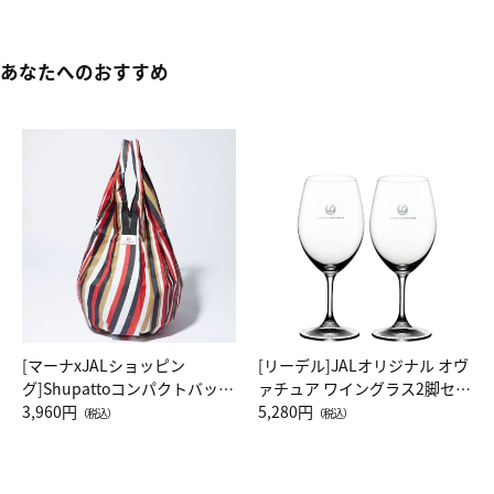
あなたへのおすすめ
[マーナxJALショッピン
[リーデル]JALオリジナル オヴ
グ]Shupattoコンパクトバッグ
ァチュア ワイングラス2脚セッ
Drop JAL客室乗務員（LC）ス
3,960円
ト（レッドワイン）
5,280円
（税込）
（税込）
カーフ柄