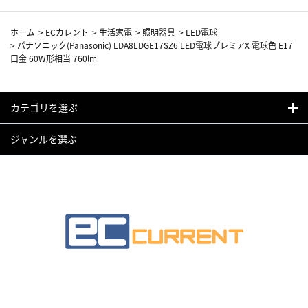
ホーム
>
ECカレント
>
生活家電
>
照明器具
>
LED電球
>
パナソニック(Panasonic) LDA8LDGE17SZ6 LED電球プレミアX 電球色 E17
口金 60W形相当 760lm
カテゴリを選ぶ
ジャンルを選ぶ