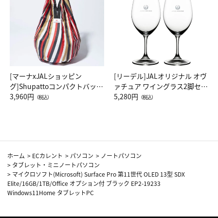
[マーナxJALショッピン
[リーデル]JALオリジナル オヴ
グ]Shupattoコンパクトバッグ
ァチュア ワイングラス2脚セッ
Drop JAL客室乗務員（LC）ス
3,960円
ト（レッドワイン）
5,280円
（税込）
（税込）
カーフ柄
ホーム
>
ECカレント
>
パソコン
>
ノートパソコン
>
タブレット・ミニノートパソコン
>
マイクロソフト(Microsoft) Surface Pro 第11世代 OLED 13型 SDX
Elite/16GB/1TB/Office オプション付 ブラック EP2-19233
Windows11Home タブレットPC