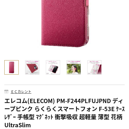
ＥＣカレント
エレコム(ELECOM) PM-F244PLFUJPND ディ
ープピンク らくらくスマートフォン F-53E ｹｰｽ
ﾚｻﾞｰ 手帳型 ﾏｸﾞﾈｯﾄ 衝撃吸収 超軽量 薄型 花柄
UltraSlim