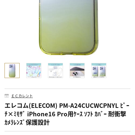
ＥＣカレント
エレコム(ELECOM) PM-A24CUCWCPNYL ﾋﾟｰ
ﾁ×ﾐﾓｻﾞ iPhone16 Pro用ｹｰｽ ｿﾌﾄ ｶﾊﾞｰ 耐衝撃
ｶﾒﾗﾚﾝｽﾞ保護設計