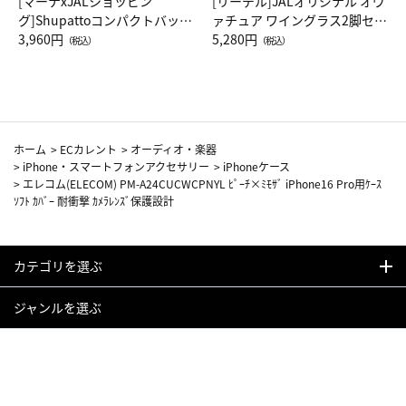
[マーナxJALショッピン
[リーデル]JALオリジナル オヴ
グ]Shupattoコンパクトバッグ
ァチュア ワイングラス2脚セッ
Drop JAL客室乗務員（LC）ス
3,960円
ト（レッドワイン）
5,280円
（税込）
（税込）
カーフ柄
ホーム
>
ECカレント
>
オーディオ・楽器
>
iPhone・スマートフォンアクセサリー
>
iPhoneケース
>
エレコム(ELECOM) PM-A24CUCWCPNYL ﾋﾟｰﾁ×ﾐﾓｻﾞ iPhone16 Pro用ｹｰｽ
ｿﾌﾄ ｶﾊﾞｰ 耐衝撃 ｶﾒﾗﾚﾝｽﾞ保護設計
カテゴリを選ぶ
ジャンルを選ぶ