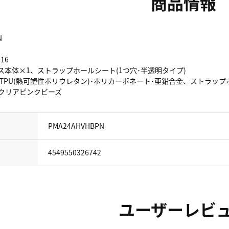
商品情報
N
e16
ース本体×1、ストラップホールシート(1つ穴･半透明タイプ)
:TPU(熱可塑性ポリウレタン)･ポリカーボネート･亜鉛合金、ストラップホ
×クリアピンクビーズ
PMA24AHVHBPN
4549550326742
ユーザーレビ