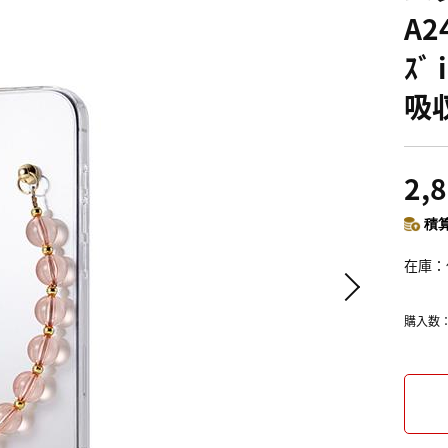
A2
ｽﾞ
吸収
2,
積算
在庫
購入数