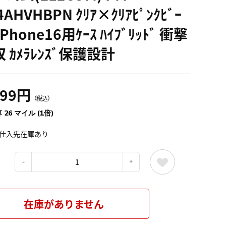
4AHVHBPN ｸﾘｱ×ｸﾘｱﾋﾟﾝｸﾋﾞｰ
 iPhone16用ｹｰｽ ﾊｲﾌﾞﾘｯﾄﾞ 衝撃
 ｶﾒﾗﾚﾝｽﾞ保護設計
899円
（税込）
 26 マイル (1倍)
仕入先在庫あり
：
在庫がありません