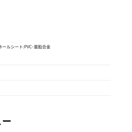
ールシート:PVC･亜鉛合金
ュー