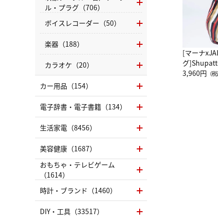
ル・プラグ（706）
ボイスレコーダー（50）
楽器（188）
[マーナxJ
グ]Shup
カラオケ（20）
グ Drop 
3,960円
（税
（LC）ス
カー用品（154）
電子辞書・電子書籍（134）
生活家電（8456）
美容健康（1687）
おもちゃ・テレビゲーム
（1614）
時計・ブランド（1460）
DIY・工具（33517）