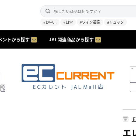
#お中元
#日傘
#ワイン福袋
#リュック
ベントから探す
JAL関連商品から探す
エレ