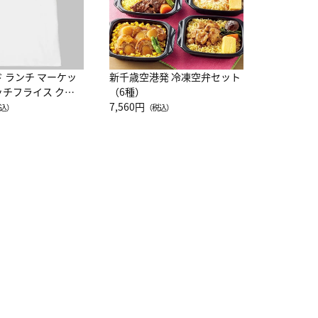
ド ランチ マーケッ
新千歳空港発 冷凍空弁セット
ッチフライス クル
（6種）
注半袖Ｔシャツ
7,560円
込）
（税込）