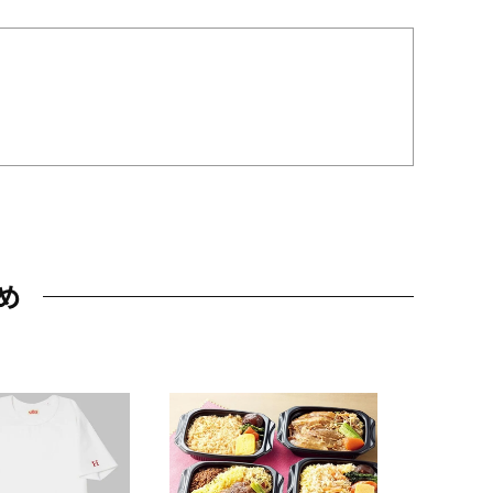
め
JAL特製
レー 200
10,800円
（