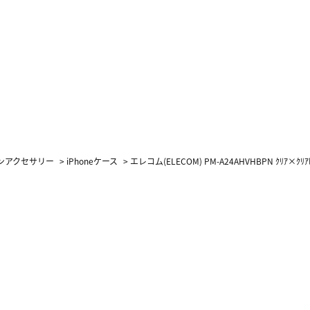
ォンアクセサリー
>
iPhoneケース
>
エレコム(ELECOM) PM-A24AHVHBPN ｸﾘｱ×ｸﾘｱﾋ