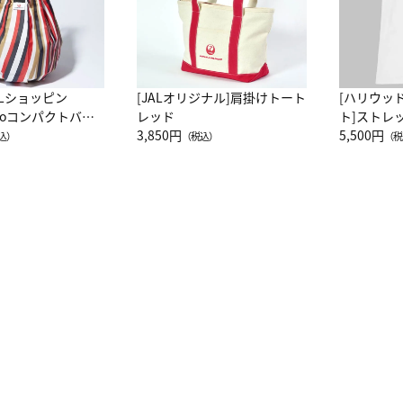
ALショッピン
[JALオリジナル]肩掛けトート
[ハリウッ
attoコンパクトバッ
レッド
ト]ストレ
JAL客室乗務員
3,850円
ーネック別
5,500円
込）
（税込）
（税
カーフ柄