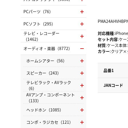
PCパーツ（76）
PMA24AHVHBP
PCソフト（295）
テレビ・レコーダー
対応機種
:iPhon
（1462）
セット内容
:ケ
材質
:ケース本体
オーディオ・楽器（8772）
カラー
:クリア
ホームシアター（56）
品番1
スピーカー（243）
テレビラック・AVラック
JANコード
（6）
AVアンプ・コンポーネント
（133）
ヘッドホン（1085）
コンポ・ラジカセ（121）