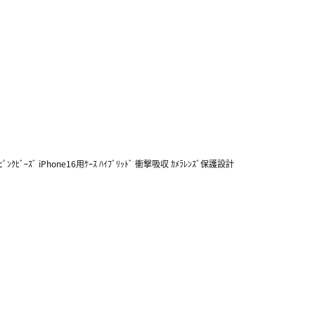
ﾟﾝｸﾋﾞｰｽﾞ iPhone16用ｹｰｽ ﾊｲﾌﾞﾘｯﾄﾞ 衝撃吸収 ｶﾒﾗﾚﾝｽﾞ保護設計