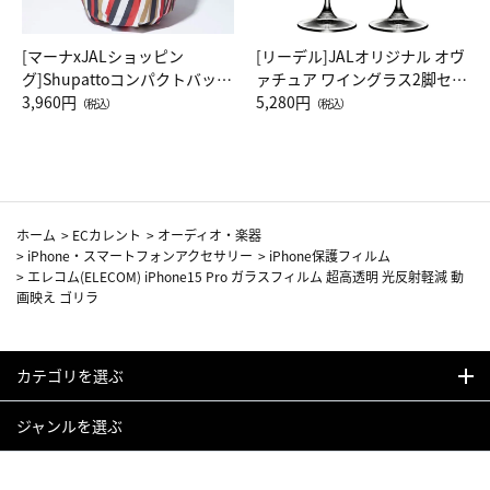
[マーナxJALショッピン
[リーデル]JALオリジナル オヴ
グ]Shupattoコンパクトバッグ
ァチュア ワイングラス2脚セッ
Drop JAL客室乗務員（LC）ス
3,960円
ト（レッドワイン）
5,280円
（税込）
（税込）
カーフ柄
ホーム
>
ECカレント
>
オーディオ・楽器
>
iPhone・スマートフォンアクセサリー
>
iPhone保護フィルム
>
エレコム(ELECOM) iPhone15 Pro ガラスフィルム 超高透明 光反射軽減 動
画映え ゴリラ
カテゴリを選ぶ
ジャンルを選ぶ