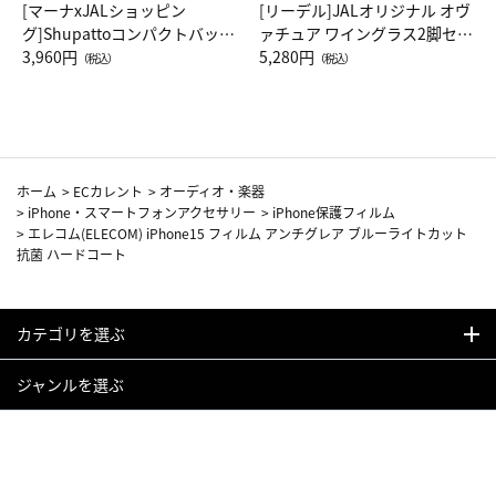
[マーナxJALショッピン
[リーデル]JALオリジナル オヴ
グ]Shupattoコンパクトバッグ
ァチュア ワイングラス2脚セッ
Drop JAL客室乗務員（LC）ス
3,960円
ト（レッドワイン）
5,280円
（税込）
（税込）
カーフ柄
ホーム
>
ECカレント
>
オーディオ・楽器
>
iPhone・スマートフォンアクセサリー
>
iPhone保護フィルム
>
エレコム(ELECOM) iPhone15 フィルム アンチグレア ブルーライトカット
抗菌 ハードコート
カテゴリを選ぶ
ジャンルを選ぶ