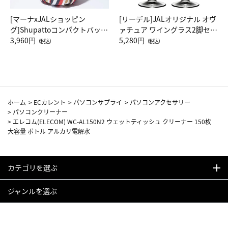
[マーナxJALショッピン
[リーデル]JALオリジナル オヴ
グ]Shupattoコンパクトバッグ
ァチュア ワイングラス2脚セッ
Drop JAL客室乗務員（LC）ス
3,960円
ト（レッドワイン）
5,280円
（税込）
（税込）
カーフ柄
ホーム
>
ECカレント
>
パソコンサプライ
>
パソコンアクセサリー
>
パソコンクリーナー
>
エレコム(ELECOM) WC-AL150N2 ウェットティッシュ クリーナー 150枚
大容量 ボトル アルカリ電解水
カテゴリを選ぶ
ジャンルを選ぶ