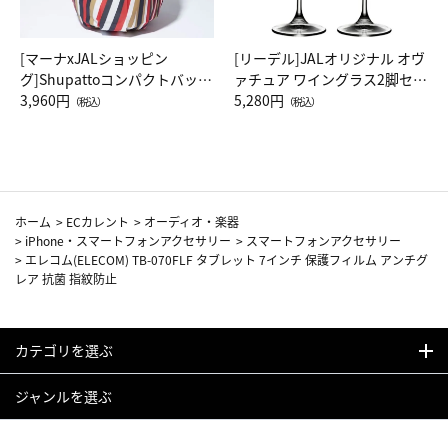
[マーナxJALショッピン
[リーデル]JALオリジナル オヴ
グ]Shupattoコンパクトバッグ
ァチュア ワイングラス2脚セッ
Drop JAL客室乗務員（LC）ス
3,960円
ト（レッドワイン）
5,280円
（税込）
（税込）
カーフ柄
ホーム
>
ECカレント
>
オーディオ・楽器
>
iPhone・スマートフォンアクセサリー
>
スマートフォンアクセサリー
>
エレコム(ELECOM) TB-070FLF タブレット 7インチ 保護フィルム アンチグ
レア 抗菌 指紋防止
カテゴリを選ぶ
ジャンルを選ぶ