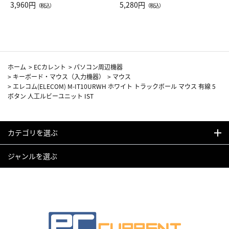
Drop JAL客室乗務員（LC）ス
3,960円
ト（レッドワイン）
5,280円
（税込）
（税込）
カーフ柄
ホーム
>
ECカレント
>
パソコン周辺機器
>
キーボード・マウス（入力機器）
>
マウス
>
エレコム(ELECOM) M-IT10URWH ホワイト トラックボール マウス 有線 5
ボタン 人工ルビーユニット IST
カテゴリを選ぶ
ジャンルを選ぶ