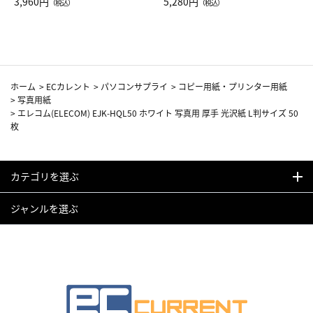
Drop JAL客室乗務員（LC）ス
3,960円
ト（レッドワイン）
5,280円
（税込）
（税込）
カーフ柄
ホーム
>
ECカレント
>
パソコンサプライ
>
コピー用紙・プリンター用紙
>
写真用紙
>
エレコム(ELECOM) EJK-HQL50 ホワイト 写真用 厚手 光沢紙 L判サイズ 50
枚
カテゴリを選ぶ
ジャンルを選ぶ