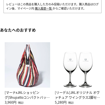
レビューはこの商品を購入した方のみ投稿いただけます。購入商品はログ
イン後、マイページ内
購入履歴一覧
からご確認いただけます。
あなたへのおすすめ
[マーナxJALショッピン
[リーデル]JALオリジナル オヴ
グ]Shupattoコンパクトバッグ
ァチュア ワイングラス2脚セッ
Drop JAL客室乗務員（LC）ス
3,960円
ト（レッドワイン）
5,280円
（税込）
（税込）