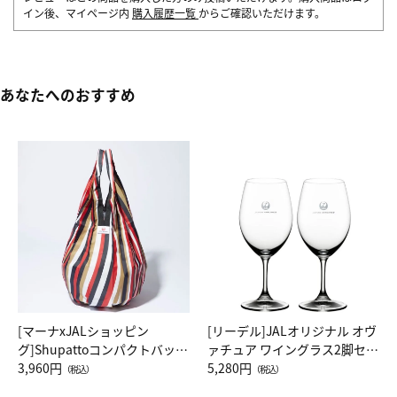
イン後、マイページ内
購入履歴一覧
からご確認いただけます。
あなたへのおすすめ
[マーナxJALショッピン
[リーデル]JALオリジナル オヴ
グ]Shupattoコンパクトバッグ
ァチュア ワイングラス2脚セッ
Drop JAL客室乗務員（LC）ス
3,960円
ト（レッドワイン）
5,280円
（税込）
（税込）
カーフ柄