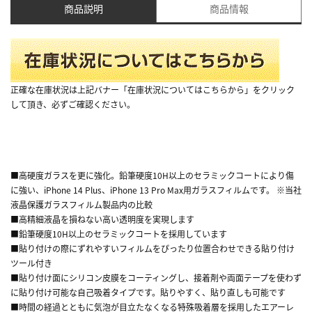
商品説明
商品情報
正確な在庫状況は上記バナー「在庫状況についてはこちらから」をクリック
して頂き、必ずご確認ください。
■高硬度ガラスを更に強化。鉛筆硬度10H以上のセラミックコートにより傷
に強い、iPhone 14 Plus、iPhone 13 Pro Max用ガラスフィルムです。 ※当社
液晶保護ガラスフィルム製品内の比較
■高精細液晶を損ねない高い透明度を実現します
■鉛筆硬度10H以上のセラミックコートを採用しています
■貼り付けの際にずれやすいフィルムをぴったり位置合わせできる貼り付け
ツール付き
■貼り付け面にシリコン皮膜をコーティングし、接着剤や両面テープを使わず
に貼り付け可能な自己吸着タイプです。貼りやすく、貼り直しも可能です
■時間の経過とともに気泡が目立たなくなる特殊吸着層を採用したエアーレ