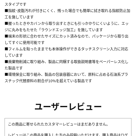
スタイプです
■指紋･皮脂汚れが付きにくく、残った場合でも簡単に拭き取れる指紋防止加
工を施しています
■握ったときやカバンから取り出すときにも引っかかりにくいように、エッ
ジに丸みをもたせた「ラウンドエッジ加工」を施しています
■端末の形状に合わせたサイズにカット済みなので、パッケージから取り出
してすぐに使用可能です
■フィルムを貼ったままでも本体操作ができるタッチスクリーン入力に対応
しています
■廃棄物削減に取り組み、製品に同梱する取扱説明書等をペーパーレス化し
た製品です
■環境保全に取り組み、製品の包装容器において、原料に占める石油系プラ
スチック代替原料の割合が10%を超えている製品です
ユーザーレビュー
この商品に寄せられたカスタマーレビューはまだありません。
レビューはこの商品を購入した方のみ投稿いただけます。購入商品はログ