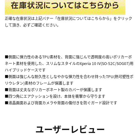
正確な在庫状況は上記バナー「在庫状況についてはこちらから」をクリック
して頂き、必ずご確認ください。
■側面に弾力性のあるTPU素材を、背面に強じんで透明度の高いポリカーボ
ネート素材を使用した、スリムなスタイルのXperia 10 IV(SO-52C/SOG07)用
ハイブリッドケースです
■側面は強じんな耐久性としなやかな弾力性を合わせ持ったTPU(熱可塑性ポ
リウレタン)素材のフレームが保護します
■背面は丈夫なポリカーボネート製のカバーが保護します
■四つ角にエアクッションを設け、本体を衝撃から守ります
■液晶画面および背面カメラや背面の傷付きを防ぐガード設計です
ユーザーレビュー