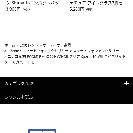
グ]Shupattoコンパクトバッグ
ァチュア ワイングラス2脚セッ
Drop JAL客室乗務員（LC）ス
3,960円
ト（レッドワイン）
5,280円
（税込）
（税込）
カーフ柄
ホーム
>
ECカレント
>
オーディオ・楽器
>
iPhone・スマートフォンアクセサリー
>
スマートフォンアクセサリー
>
エレコム(ELECOM) PM-X222HVCKCR クリア Xperia 10IV用 ハイブリッド
ケース カバー TPU
カテゴリを選ぶ
ジャンルを選ぶ