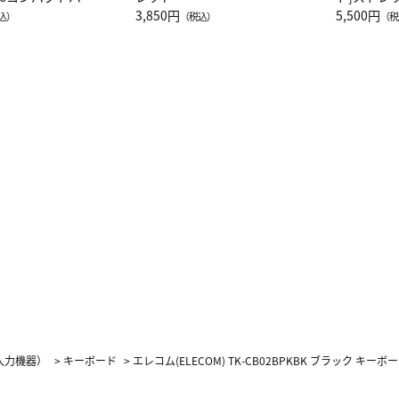
JAL客室乗務員
3,850円
ーネック別
5,500円
込）
（税込）
（税
カーフ柄
入力機器）
>
キーボード
>
エレコム(ELECOM) TK-CB02BPKBK ブラック キーボ