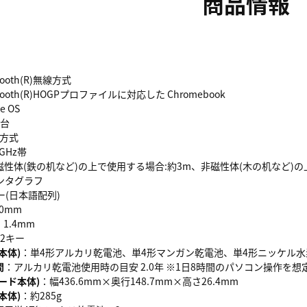
商品情報
tooth(R)無線方式
tooth(R)HOGPプロファイルに対応した Chromebook
e OS
3台
K方式
4GHz帯
磁性体(鉄の机など)の上で使用する場合:約3m、非磁性体(木の机など)の
ンタグラフ
ー(日本語配列)
.0mm
：1.4mm
12キー
本体)
：単4形アルカリ乾電池、単4形マンガン乾電池、単4形ニッケル水
間
：アルカリ乾電池使用時の目安 2.0年 ※1日8時間のパソコン操作を想
ード本体)
：幅436.6mm×奥行148.7mm×高さ26.4mm
本体)
：約285g