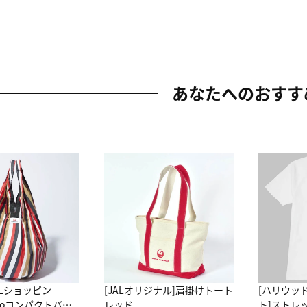
あなたへのおすす
ALショッピン
[JALオリジナル]肩掛けトート
[ハリウッ
attoコンパクトバッ
レッド
ト]ストレ