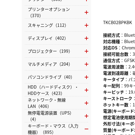
プリンターオプション
（370）
TKCB02BPKBK
スキャニング（112）
接続方式
：Blue
ディスプレイ（402）
対応機種
：Blue
対応OS
：Chrom
プロジェクター（199）
接続可能台数
：
通信方式
：GFS
マルチメディア（204）
電波周波数
：2.
電波到達距離
：
パソコンドライブ（40）
キータイプ
：パ
キー配列
：99キ
HDD（ハードディスク）・
キーピッチ
：19
HDDケース（423）
キーストローク
ネットワーク・無線
ホットキー数
：
LAN（406）
電源(キーボード
無停電電源装置（UPS）
想定電池使用期
（4）
外形寸法(キーボ
キーボード・マウス（入力
質量(キーボード
機器）（895）