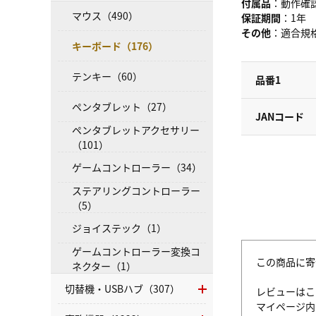
付属品
：動作確
マウス（490）
保証期間
：1年
その他
：適合規格:Bl
キーボード（176）
テンキー（60）
品番1
ペンタブレット（27）
JANコード
ペンタブレットアクセサリー
（101）
ゲームコントローラー（34）
ステアリングコントローラー
（5）
ジョイステック（1）
ゲームコントローラー変換コ
この商品に寄
ネクター（1）
切替機・USBハブ（307）
レビューはこ
マイページ