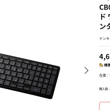
CB
ド 
ン
テンキ
4,
積算
在庫
購入数