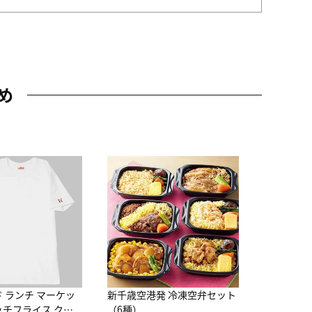
め
JAL特製
レー 200
10,800円
（
ド ランチ マーケッ
新千歳空港発 冷凍空弁セット
ッチフライス クル
（6種）