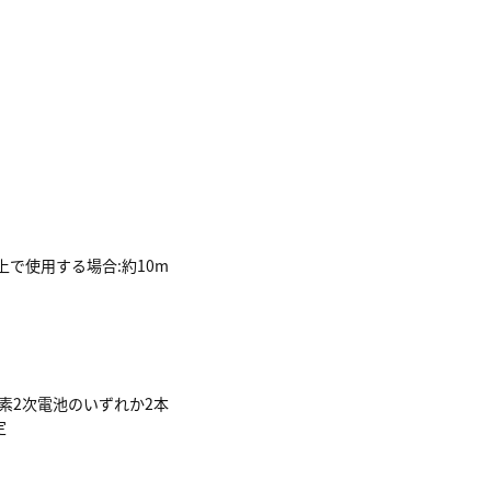
上で使用する場合:約10m
素2次電池のいずれか2本
定