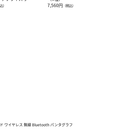
注半袖Ｔシャツ
7,560円
込）
（税込）
ード ワイヤレス 無線 Bluetooth パンタグラフ