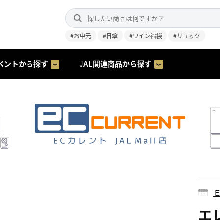
#お中元
#日傘
#ワイン福袋
#リュック
ベントから探す
JAL関連商品から探す
エレ