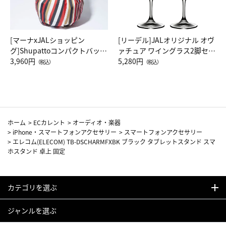
[マーナxJALショッピン
[リーデル]JALオリジナル オヴ
グ]Shupattoコンパクトバッグ
ァチュア ワイングラス2脚セッ
Drop JAL客室乗務員（LC）ス
3,960円
ト（レッドワイン）
5,280円
（税込）
（税込）
カーフ柄
ホーム
>
ECカレント
>
オーディオ・楽器
>
iPhone・スマートフォンアクセサリー
>
スマートフォンアクセサリー
>
エレコム(ELECOM) TB-DSCHARMFXBK ブラック タブレットスタンド スマ
ホスタンド 卓上 固定
カテゴリを選ぶ
ジャンルを選ぶ