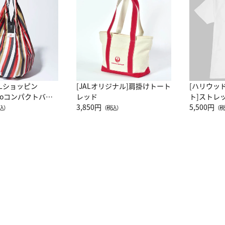
ALショッピン
[JALオリジナル]肩掛けトート
[ハリウッ
attoコンパクトバッ
レッド
ト]ストレ
JAL客室乗務員
3,850円
ーネック別
5,500円
込）
（税込）
（税
カーフ柄