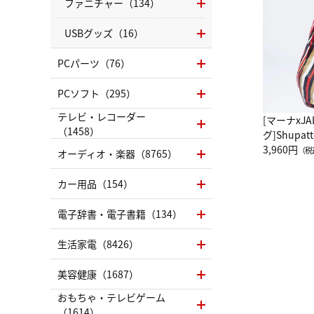
ファニチャー（134）
USBグッズ（16）
PCパーツ（76）
PCソフト（295）
テレビ・レコーダー
[マーナxJ
（1458）
グ]Shup
グ Drop 
3,960円
（税
オーディオ・楽器（8765）
（LC）ス
カー用品（154）
電子辞書・電子書籍（134）
生活家電（8426）
美容健康（1687）
おもちゃ・テレビゲーム
（1614）