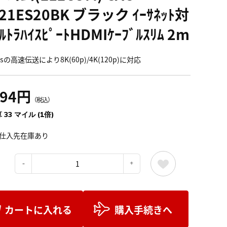
21ES20BK ブラック ｲｰｻﾈｯﾄ対
ﾙﾄﾗﾊｲｽﾋﾟｰﾄHDMIｹｰﾌﾞﾙｽﾘﾑ 2m
psの高速伝送により8K(60p)/4K(120p)に対応
694円
（税込）
 33 マイル (1倍)
仕入先在庫あり
：
カートに入れる
購入手続きへ