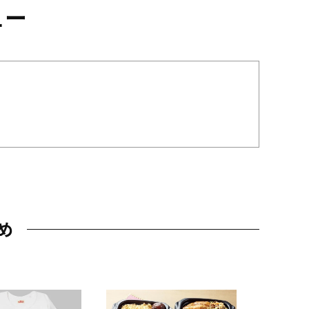
ュー
め
JAL特製