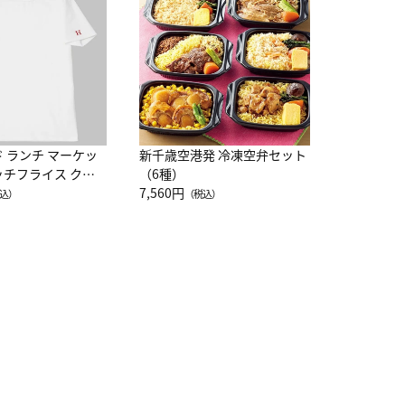
レー 200
10,800円
（
ド ランチ マーケッ
新千歳空港発 冷凍空弁セット
ッチフライス クル
（6種）
注半袖Ｔシャツ
7,560円
込）
（税込）