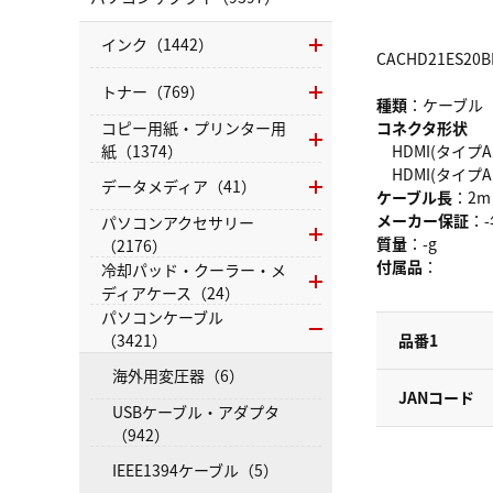
インク（1442）
CACHD21ES20B
トナー（769）
種類
：ケーブル
コピー用紙・プリンター用
コネクタ形状
紙（1374）
HDMI(タイプA
HDMI(タイプA
データメディア（41）
ケーブル長
：2m
メーカー保証
：-
パソコンアクセサリー
質量
：-g
（2176）
付属品
：
冷却パッド・クーラー・メ
ディアケース（24）
パソコンケーブル
（3421）
品番1
海外用変圧器（6）
JANコード
USBケーブル・アダプタ
（942）
IEEE1394ケーブル（5）