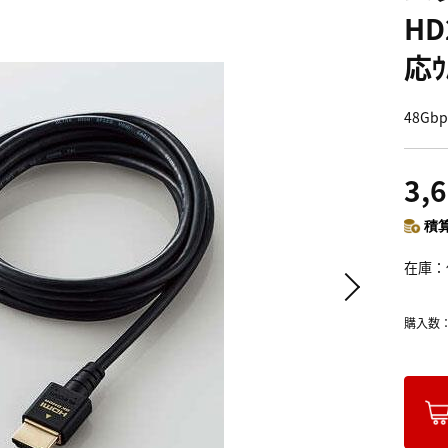
HD
応ｳ
48Gb
3,
積算
在庫
購入数