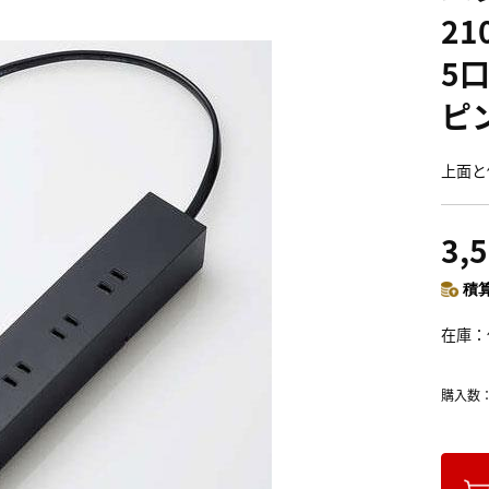
21
5
ピン
上面と
3,
積算
在庫
購入数