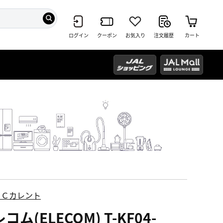
ログイン
クーポン
お気入り
注文履歴
カート
ＥＣカレント
コム(ELECOM) T-KF04-