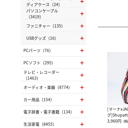
ディアケース（24）
パソコンケーブル
（3419）
ファニチャー（135）
USBグッズ（16）
PCパーツ（76）
PCソフト（295）
テレビ・レコーダー
（1463）
オーディオ・楽器（8774）
カー用品（154）
[マーナxJ
電子辞書・電子書籍（134）
グ]Shup
グ Drop 
3,960円
（税
生活家電（8455）
（LC）ス