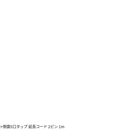
面5口+側面5口タップ 延長コード 2ピン 1m