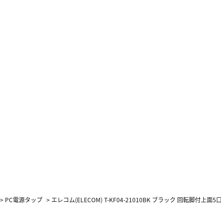
>
PC電源タップ
>
エレコム(ELECOM) T-KF04-21010BK ブラック 回転脚付上