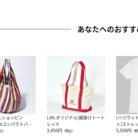
あなたへのおすす
ALショッピン
[JALオリジナル]肩掛けトート
[ハリウッ
attoコンパクトバッ
レッド
ト]ストレ
JAL客室乗務員
3,850円
ーネック別
5,500円
込）
（税込）
（税
カーフ柄