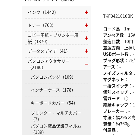
インク（1442）
TKF0421010BK
トナー（768）
コード長
：1m
コピー用紙・プリンター用
アンペア数
：15
紙（1370）
差込口数
：10口
差込方向
：上挿し
データメディア（41）
USBポート数
：
プラグ形状
：2
パソコンアクセサリー
アース
：-
（2180）
ノイズフィルタ
パソコンバッグ（109）
マグネット
：-
一括スイッチ
：-
インナーケース（178）
個別スイッチ
：-
雷ガード
：○
キーボードカバー（54）
絶縁キャップ
：
ブレーカー
：-
プリンター・マルチカバー
寸法
：幅295×高
（7）
質量
：約360g
パソコン液晶保護フィルム
付属品
：
（189）