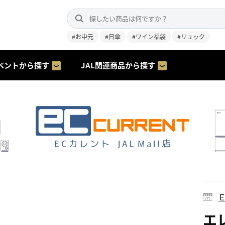
#お中元
#日傘
#ワイン福袋
#リュック
ベントから探す
JAL関連商品から探す
エレ