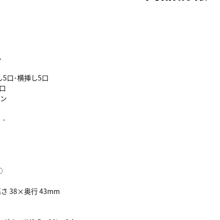
A
5口･横挿し5口
-口
ピン
：-
○
さ 38×奥行 43mm