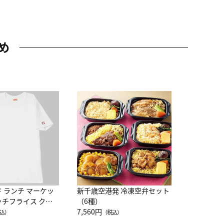
め
JAL特製
レー 200
10,800円
（
ド ランチ マーケッ
新千歳空港発 冷凍空弁セット
ッチフライス クル
（6種）
注半袖Ｔシャツ
7,560円
込）
（税込）