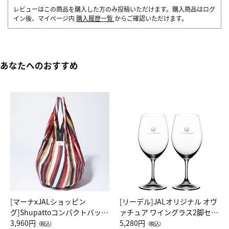
レビューはこの商品を購入した方のみ投稿いただけます。購入商品はログ
イン後、マイページ内
購入履歴一覧
からご確認いただけます。
あなたへのおすすめ
[マーナxJALショッピン
[リーデル]JALオリジナル オヴ
グ]Shupattoコンパクトバッグ
ァチュア ワイングラス2脚セッ
Drop JAL客室乗務員（LC）ス
3,960円
ト（レッドワイン）
5,280円
（税込）
（税込）