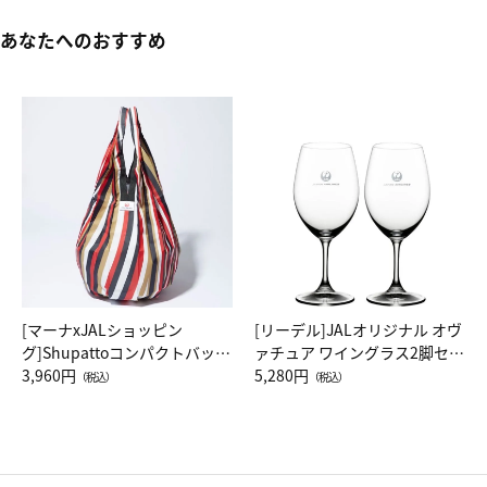
あなたへのおすすめ
[マーナxJALショッピン
[リーデル]JALオリジナル オヴ
グ]Shupattoコンパクトバッグ
ァチュア ワイングラス2脚セッ
Drop JAL客室乗務員（LC）ス
3,960円
ト（レッドワイン）
5,280円
（税込）
（税込）
カーフ柄