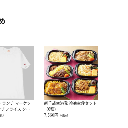
め
JAL特製
レー 200
10,800円
（
ド ランチ マーケッ
新千歳空港発 冷凍空弁セット
ッチフライス クル
（6種）
注半袖Ｔシャツ
7,560円
込）
（税込）