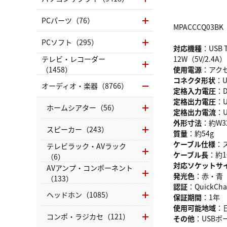
PCパーツ（76）
MPACCCQ03BK
PCソフト（295）
対応機種
：USB
テレビ・レコーダー
12W（5V/2
（1458）
使用電源
：アク
コネクタ形状
：U
オーディオ・楽器（8766）
定格入力電圧
：D
定格出力電圧
：U
ホームシアター（56）
定格出力電流
：U
外形寸法
：約W3
スピーカー（243）
質量
：約54g
ケーブル仕様
：
テレビラック・AVラック
ケーブル長
：約1
（6）
対応ソケットサ
AVアンプ・コンポーネント
発光色
：赤・青
（133）
認証
：QuickCha
ヘッドホン（1085）
保証期間
：1年
使用可能地域
：
コンポ・ラジカセ（121）
その他
：USB