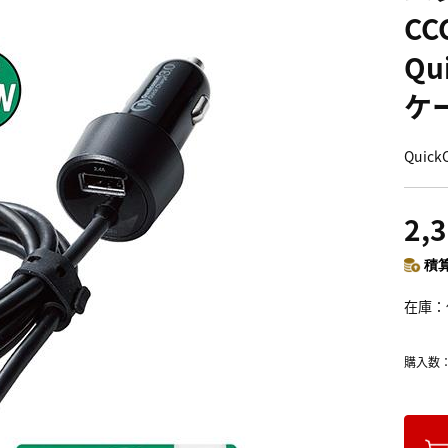
CC
Qu
ケ
Quic
2,
積算
在庫
購入数