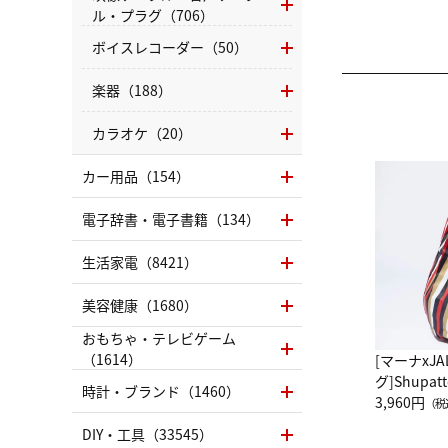
ル・プラグ（706）
ボイスレコーダー（50）
楽器（188）
カラオケ（20）
カー用品（154）
電子辞書・電子書籍（134）
生活家電（8421）
美容健康（1680）
おもちゃ・テレビゲーム
（1614）
[マーナxJ
グ]Shup
時計・ブランド（1460）
グ Drop 
3,960円
（税
（LC）ス
DIY・工具（33545）