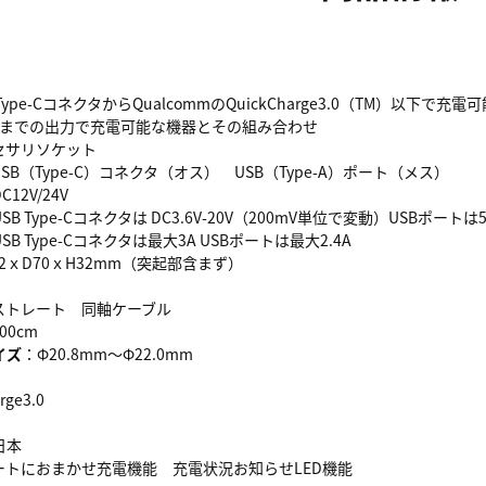
 Type-CコネクタからQualcommのQuickCharge3.0（TM）以下で
.4A）までの出力で充電可能な機器とその組み合わせ
セサリソケット
SB（Type-C）コネクタ（オス） USB（Type-A）ポート（メス）
C12V/24V
SB Type-Cコネクタは DC3.6V-20V（200mV単位で変動）USBポートは5
SB Type-Cコネクタは最大3A USBポートは最大2.4A
2ｘD70ｘH32mm（突起部含まず）
ストレート 同軸ケーブル
00cm
イズ
：Φ20.8mm～Φ22.0mm
rge3.0
日本
ポートにおまかせ充電機能 充電状況お知らせLED機能