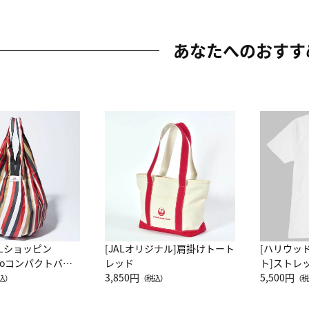
あなたへのおすす
ALショッピン
[JALオリジナル]肩掛けトート
[ハリウッ
attoコンパクトバッ
レッド
ト]ストレ
JAL客室乗務員
3,850円
ーネック別
5,500円
込）
（税込）
（税
カーフ柄