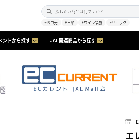
#お中元
#日傘
#ワイン福袋
#リュック
ベントから探す
JAL関連商品から探す
エレ