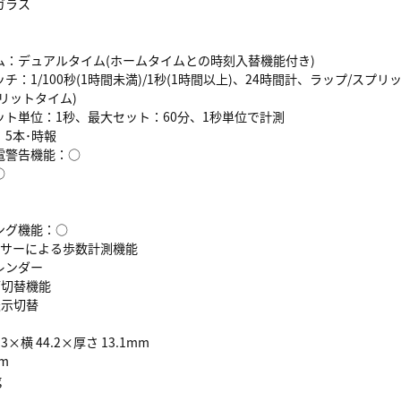
ガラス
：デュアルタイム(ホームタイムとの時刻入替機能付き)
：1/100秒(1時間未満)/1秒(1時間以上)、24時間計、ラップ/スプリ
リットタイム)
ト単位：1秒、最大セット：60分、1秒単位で計測
5本･時報
警告機能：○
○
ング機能：○
サーによる歩数計測機能
レンダー
F切替機能
表示切替
.3×横 44.2×厚さ 13.1mm
m
g