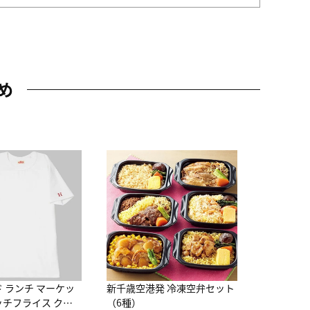
め
JAL特製
レー 200
10,800円
（
ド ランチ マーケッ
新千歳空港発 冷凍空弁セット
ッチフライス クル
（6種）