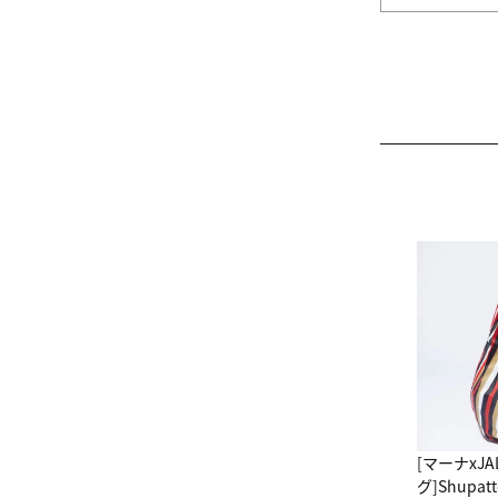
[マーナxJ
グ]Shup