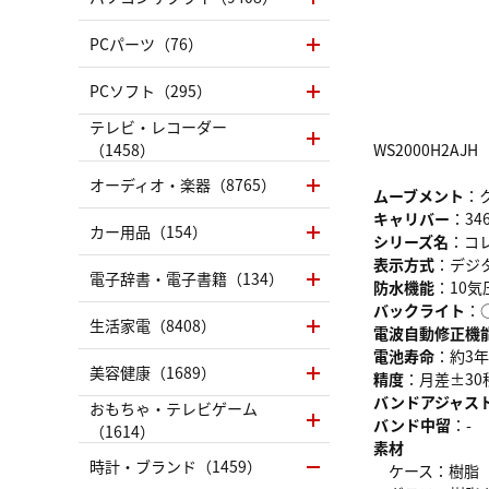
PCパーツ（76）
PCソフト（295）
テレビ・レコーダー
（1458）
WS2000H2AJH
オーディオ・楽器（8765）
ムーブメント
：
キャリバー
：34
カー用品（154）
シリーズ名
：コ
表示方式
：デジ
電子辞書・電子書籍（134）
防水機能
：10気
バックライト
：
生活家電（8408）
電波自動修正機
電池寿命
：約3年
美容健康（1689）
精度
：月差±30
バンドアジャス
おもちゃ・テレビゲーム
バンド中留
：-
（1614）
素材
時計・ブランド（1459）
ケース：樹脂