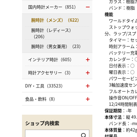
ガラス：樹脂
国内時計メーカー（851）
バンド：樹脂
機能
腕時計（メンズ）（622）
ワールドタイム
ストップウォッチ
腕時計（レディース）
分、ラップ/スプ
（206）
タイマー：セッ
腕時計（男女兼用）（23）
時刻アラーム：
バッテリー充電
カレンダー：
インテリア時計（605）
日付表示：○
曜日表示：○
時計アクセサリー（3）
パワーセービ
3軸加速度セン
DIY・工具（33523）
フルオートカ
操作音ON/OF
食品・飲料（8）
12/24時間制
保証期間
：-年
本体寸法
：縦 49
ショップ内検索
バンド長：-m
本体質量
：約42
付属品