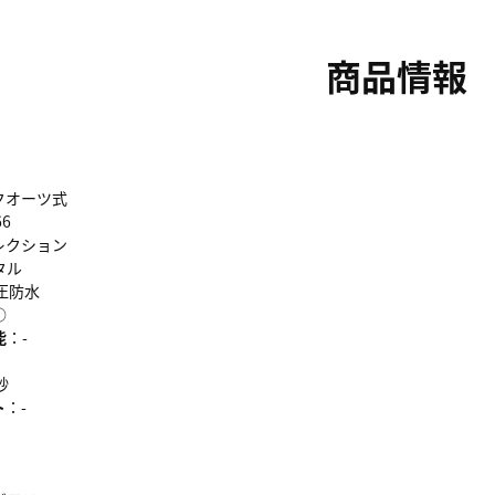
商品情報
クオーツ式
66
レクション
タル
圧防水
○
能
：-
秒
ト
：-