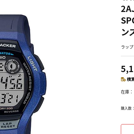
2A
SP
ン
ラップ
5,
積算
在庫
購入数