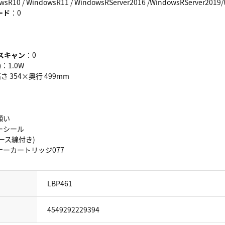
sR10 / WindowsR11 / WindowsRServer2016 /WindowsRServer201
ード
：0
スキャン
：0
)
：1.0W
さ 354×奥行 499mm
願い
ーシール
ース線付き)
ーカートリッジ077
LBP461
4549292229394