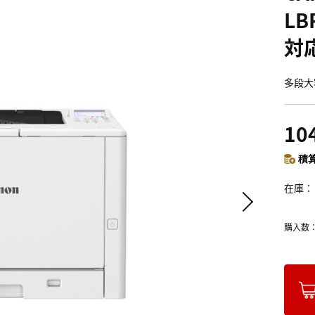
LB
対
多段大
10
積算
在庫
購入数