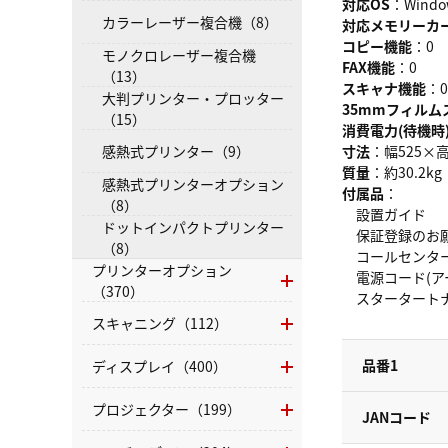
対応OS
：Window
カラーレーザー複合機（8）
対応メモリーカ
コピー機能
：0
モノクロレーザー複合機
FAX機能
：0
（13）
スキャナ機能
：0
大判プリンター・プロッター
35mmフィルム
（15）
消費電力(待機時
感熱式プリンター（9）
寸法
：幅525×高
質量
：約30.2kg
感熱式プリンターオプション
付属品
：
（8）
設置ガイド
ドットインパクトプリンター
保証登録のお
（8）
コールセンタ
プリンターオプション
電源コード(ア
（370）
スタータートナ
スキャニング（112）
品番1
ディスプレイ（400）
プロジェクター（199）
JANコード