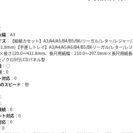
立
大幅
：A3
イズ
：【給紙カセット】A3/A4/A5/B4/B5/B6/リーガル/レター/レジャ
431.8mm)【手差しトレイ】A3/A4/A5/A6/B4/B5/B6リーガル/レ
mm×長さ120.0～431.8mm、長尺用紙幅：210.0～297.0mm×長尺用紙長さ：
モノクロ5行LCDパネル型
能
：○
刷
：0
ト対応
：0
トのスピード
：秒
○
○
接続
：0
ント対応
：0
対応
：0
：0