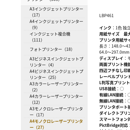
A3インクジェットプリンター
（17）
LBP461
A4インクジェットプリンター
（9）
インク
：1色 独
インクジェット複合機
用紙サイズ 最
（111）
プリンタ用紙サ
長さ：148.0～
フォトプリンター（18）
64.0～297.0
ディスプレイ
：
A3ビジネスインクジェットプ
両面プリント機
リンター（4）
四辺フチなし印
A4ビジネスインクジェットプ
レーベルプリン
リンター（25）
L判写真プリン
A3カラーレーザープリンター
USB接続
：○
（2）
有線LAN接続
：
A4カラーレーザープリンター
無線LAN接続
：
（12）
プリンタポート
A3モノクロレーザープリンタ
ダイレクトプリ
ー（17）
スマートフォン
A4モノクロレーザープリンタ
PictBridge対応
ー（27）