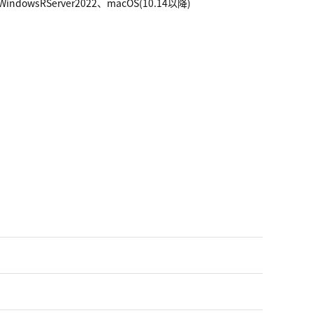
9/WindowsRServer2022、macOS(10.14以降)