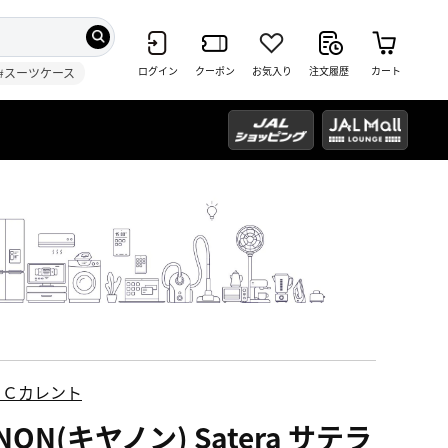
ログイン
クーポン
お気入り
注文履歴
カート
#スーツケース
ＥＣカレント
NON(キヤノン) Satera サテラ