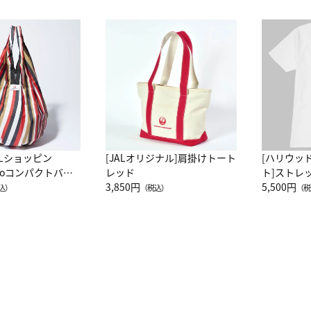
ALショッピン
[JALオリジナル]肩掛けトート
[ハリウッ
attoコンパクトバッ
レッド
ト]ストレ
JAL客室乗務員
3,850円
ーネック別
5,500円
込）
（税込）
（税
カーフ柄