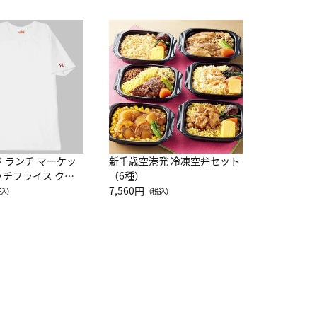
JAL特製
レー 200
10,800円
（
ド ランチ マーケッ
新千歳空港発 冷凍空弁セット
ッチフライス クル
（6種）
注半袖Ｔシャツ
7,560円
込）
（税込）