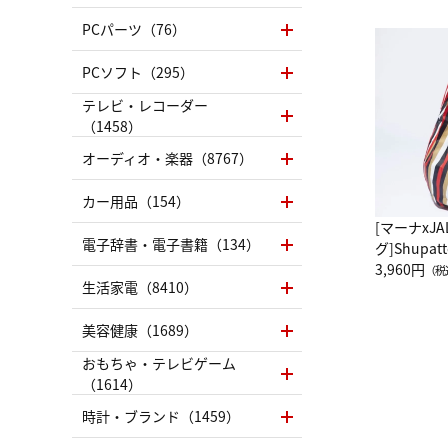
PCパーツ（76）
PCソフト（295）
テレビ・レコーダー
（1458）
オーディオ・楽器（8767）
カー用品（154）
[マーナxJ
電子辞書・電子書籍（134）
グ]Shup
グ Drop 
3,960円
（税
生活家電（8410）
（LC）ス
美容健康（1689）
おもちゃ・テレビゲーム
（1614）
時計・ブランド（1459）