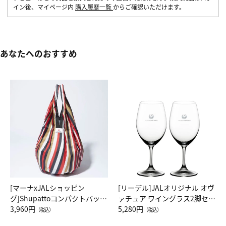
イン後、マイページ内
購入履歴一覧
からご確認いただけます。
あなたへのおすすめ
[マーナxJALショッピン
[リーデル]JALオリジナル オヴ
グ]Shupattoコンパクトバッグ
ァチュア ワイングラス2脚セッ
Drop JAL客室乗務員（LC）ス
3,960円
ト（レッドワイン）
5,280円
（税込）
（税込）
カーフ柄