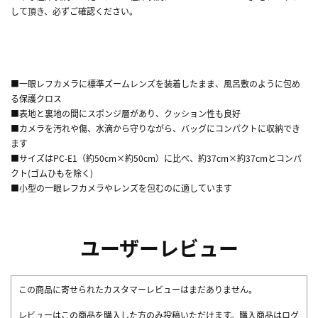
して頂き、必ずご確認ください。
■一眼レフカメラに標準ズームレンズを装着したまま、風呂敷のように包め
る保護クロス
■表地と裏地の間にスポンジ層があり、クッション性も良好
■カメラを汚れや傷、水滴から守りながら、バッグにコンパクトに収納でき
ます
■サイズはPC-E1（約50cm×約50cm）に比べ、約37cm×約37cmとコンパ
クト(ゴムひもを除く)
■小型の一眼レフカメラやレンズを包むのに適しています
ユーザーレビュー
この商品に寄せられたカスタマーレビューはまだありません。
レビューはこの商品を購入した方のみ投稿いただけます。購入商品はログ