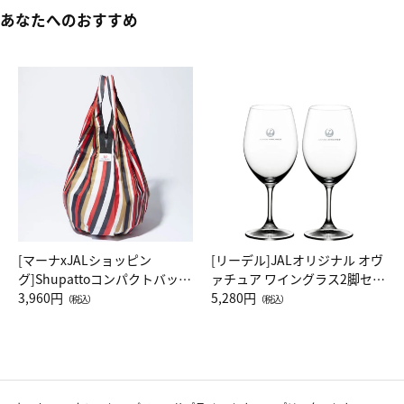
あなたへのおすすめ
[マーナxJALショッピン
[リーデル]JALオリジナル オヴ
グ]Shupattoコンパクトバッグ
ァチュア ワイングラス2脚セッ
Drop JAL客室乗務員（LC）ス
3,960円
ト（レッドワイン）
5,280円
（税込）
（税込）
カーフ柄