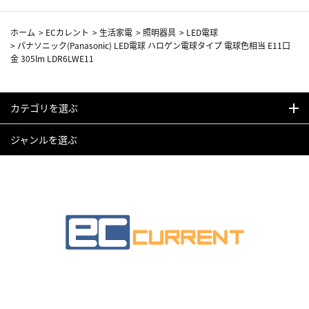
ホーム
>
ECカレント
>
生活家電
>
照明器具
>
LED電球
>
パナソニック(Panasonic) LED電球 ハロゲン電球タイプ 電球色相当 E11口
金 305lm LDR6LWE11
カテゴリを選ぶ
ジャンルを選ぶ