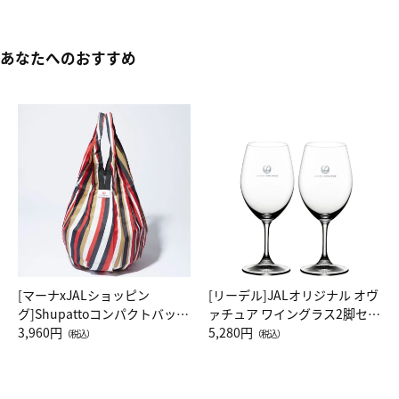
あなたへのおすすめ
[マーナxJALショッピン
[リーデル]JALオリジナル オヴ
グ]Shupattoコンパクトバッグ
ァチュア ワイングラス2脚セッ
Drop JAL客室乗務員（LC）ス
3,960円
ト（レッドワイン）
5,280円
（税込）
（税込）
カーフ柄